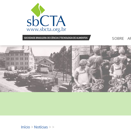
SOBRE
A
Início
>
Notícias
>
>