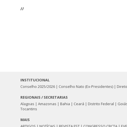
//
INSTITUCIONAL
Conselho 2025/2026
|
Conselho Nato (Ex-Presidentes)
|
Diret
REGIONAIS / SECRETARIAS
Alagoas
|
Amazonas
|
Bahia
|
Ceará
|
Distrito Federal
|
Goiá
Tocantins
MAIS
ARTIGOS
|
NOTÍCIAS
|
REVISTA FST
|
CONGRESSO CBCTA
|
EV