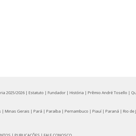
oria 2025/2026
|
Estatuto
|
Fundador
|
História
|
Prêmio André Tosello
|
Q
s
|
Minas Gerais
|
Pará
|
Paraíba
|
Pernambuco
|
Piauí
|
Paraná
|
Rio de 
ENTOS
|
PUBLICAÇÕES
|
FALE CONOSCO